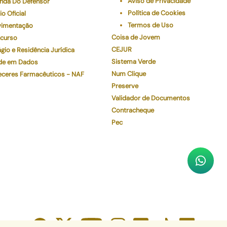
Aviso de Privacidade
nda Do Defensor
Política de Cookies
io Oficial
Termos de Uso
imentação
Coisa de Jovem
curso
CEJUR
gio e Residência Jurídica
Sistema Verde
de em Dados
Num Clique
eceres Farmacêuticos - NAF
Preserve
Validador de Documentos
Contracheque
Pec