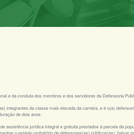
cional e da conduta dos membros e dos servidores da Defensoria Públ
 integrantes da classe mais elevada da carreira, e é o(a) defensor(a
duração de dois anos.
 assistência jurídica integral e gratuita prestados à parcela da popu
anhar o estágio probatório de defensores(as) públicos(as); baixar 