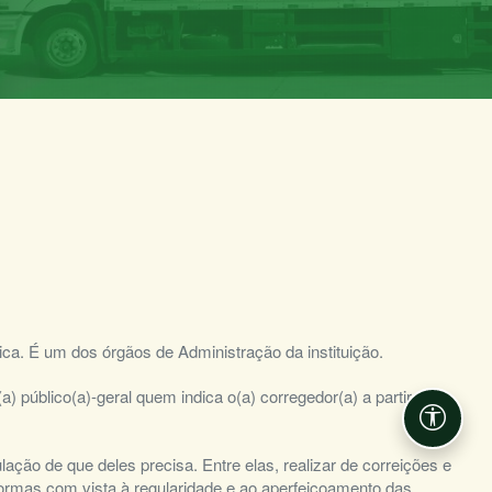
ica. É um dos órgãos de Administração da instituição.
) público(a)-geral quem indica o(a) corregedor(a) a partir da
Acessib
lação de que deles precisa. Entre elas, realizar de correições e
normas com vista à regularidade e ao aperfeiçoamento das