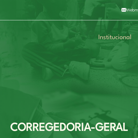
Alto contraste
A
Aumentar fonte
A
Dimin
3
Alt+4
Alt+6
Webma
Institucional
CORREGEDORIA-GERAL