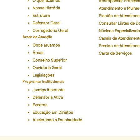
O que fazemos
Acompanhar Process
Nossa História
Atendimento a Mulher
Estrutura
Plantão de Atendimen
Defensor Geral
Consultar Listas de 
Corregedoria Geral
Núcleos Especializad
Áreas de Atuação
Canais de Atendiment
Onde atuamos
Preciso de Atendimen
Áreas
Carta de Serviços
Conselho Superior
Ouvidoria Geral
Legislações
Programas Institucionais
Justiça Itinerante
Defensoria Ativa
Eventos
Educação Em Direitos
Acelerando a Escolaridade