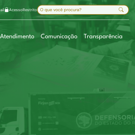
uir fonte
Mapa do site
Alt+7
Buscar no site
il
Acesso
Restrito
Digite sua busca e pressione Enter
Atendimento
Comunicação
Transparência