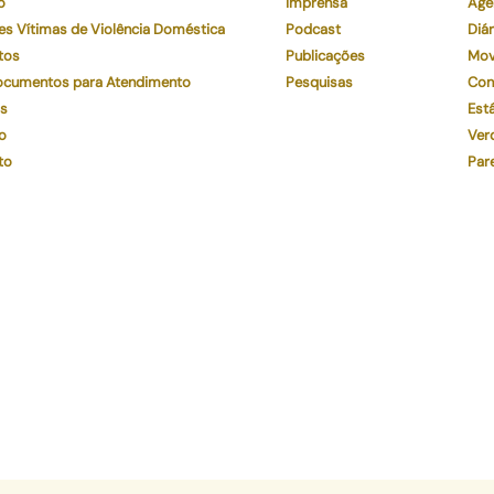
o
Imprensa
Age
es Vítimas de Violência Doméstica
Podcast
Diár
tos
Publicações
Mov
Documentos para Atendimento
Pesquisas
Con
os
Está
o
Ver
to
Par