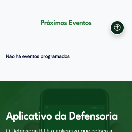
Próximos Eventos
Acessi
Não há eventos programados
Aplicativo da Defensoria
O Defensoria RJ é o aplicativo que coloca a