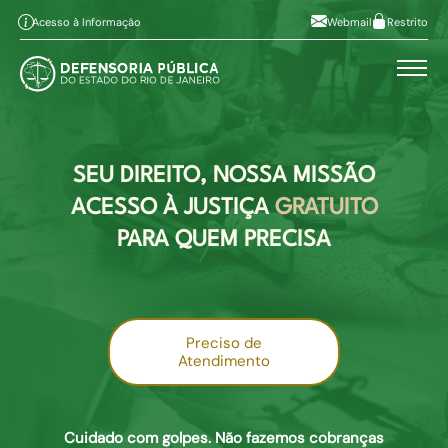
Pular para o conteúdo principal
Ir ao conteúdo
Ir ao menu
Alt+1
Alt+2
Acesso à Informação
Webmail
Restrito
Ir à busca
Alto contraste
Alt+3
Alt+4
A
Aumentar fonte
Alt+6
A
Diminuir fonte
Mapa do site
Alt+7
SEU DIREITO, NOSSA MISSÃO
ACESSO À JUSTIÇA
GRATUITO
PARA QUEM PRECISA
Preciso de
Atendimento
Cuidado com golpes. Não fazemos cobranças