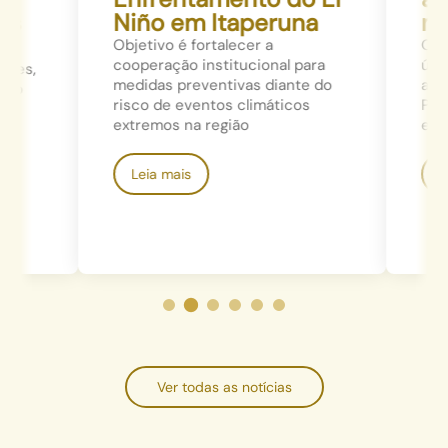
es
Niño em Itaperuna
nat
Objetivo é fortalecer a
O tr
cooperação institucional para
últim
aes,
medidas preventivas diante do
atra
 do
risco de eventos climáticos
Públ
extremos na região
e Est
o
Leia mais
Le
Ver todas as notícias