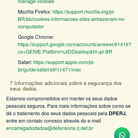
manage-cookies
Mozilla Firefox:
https://support.mozilla.org/pt-
BR/kb/cookies-informacoes-sites-armazenam-no-
computador
Google Chrome:
https://support.google.com/accounts/answer/61416?
co=GENIE.Platform%3DDesktop&hl=pt-BR
Safari:
https://support.apple.com/pt-
br/guide/safari/sfri11471/mac
7 Informações adicionais sobre a segurança dos
seus dados.
Estamos comprometidos em manter os seus dados
pessoais seguros. Para mais informações sobre como se
dá o tratamento dos seus dados pessoais pela
DPERJ
,
entre em contato conosco através do e-mail
encarregadodados@defensoria.rj.def.br