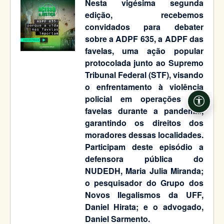
Nesta vigésima segunda
edição, recebemos
convidados para debater
sobre a ADPF 635, a ADPF das
favelas, uma ação popular
protocolada junto ao Supremo
Tribunal Federal (STF), visando
o enfrentamento à violência
policial em operações nas
Acessi
favelas durante a pandemia,
garantindo os direitos dos
moradores dessas localidades.
Participam deste episódio a
defensora pública do
NUDEDH, Maria Julia Miranda;
o pesquisador do Grupo dos
Novos Ilegalismos da UFF,
Daniel Hirata; e o advogado,
Daniel Sarmento.