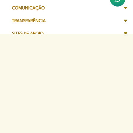
COMUNICAÇÃO
TRANSPARÊNCIA
SITES DE APOIO
Sede Administrativa
Avenida Marechal Câmara, 314
CEP 20020-080 - Centro, RJ
Tel: (21) 2332-6224