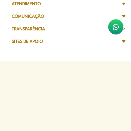
ATENDIMENTO
COMUNICAÇÃO
TRANSPARÊNCIA
SITES DE APOIO
Sede Administrativa
Avenida Marechal Câmara, 314
CEP 20020-080 - Centro, RJ
Tel: (21) 2332-6224