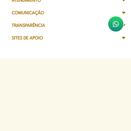
ATENDIMENTO
COMUNICAÇÃO
TRANSPARÊNCIA
SITES DE APOIO
Sede Administrativa
Avenida Marechal Câmara, 314
CEP 20020-080 - Centro, RJ
Tel: (21) 2332-6224