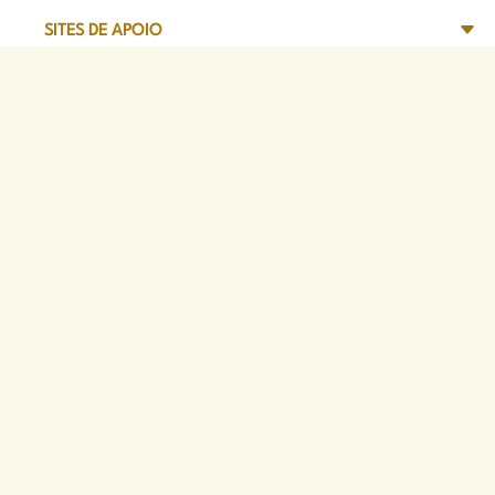
SITES DE APOIO
Sede Administrativa
Avenida Marechal Câmara, 314
CEP 20020-080 - Centro, RJ
Tel: (21) 2332-6224
Faça o download de nosso aplicativo
App Store
Google Play