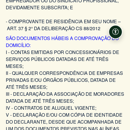
EMPREGADOR OU DO SINDICATO PROFISSIONAL,
DEVIDAMENTE SUBSCRITA; E
- COMPROVANTE DE RESIDÊNCIA EM SEU NOME –
ART. 37 § 2° DA DELIBERAÇÃO CS 88/2012
Acessi
SÃO DOCUMENTOS HÁBEIS A COMPROVAÇÃO DO
DOMICÍLIO:
I - CONTAS EMITIDAS POR CONCESSIONÁRIOS DE
SERVIÇOS PÚBLICOS DATADAS DE ATÉ TRÊS
MESES;
II - QUALQUER CORRESPONDÊNCIA DE EMPRESAS
PRIVADAS E/OU ÓRGÃOS PÚBLICOS, DATADA DE
ATÉ TRÊS MESES;
III - DECLARAÇÃO DA ASSOCIAÇÃO DE MORADORES
DATADA DE ATÉ TRÊS MESES;
IV - CONTRATOS DE ALUGUEL VIGENTE;
V - DECLARAÇÃO E/OU COM CÓPIA DE IDENTIDADE
DO DECLARANTE, DESDE QUE ACOMPANHADA DE
UM DOS DOCUMENTOS PREVISTOS NAS ALÍNEAS