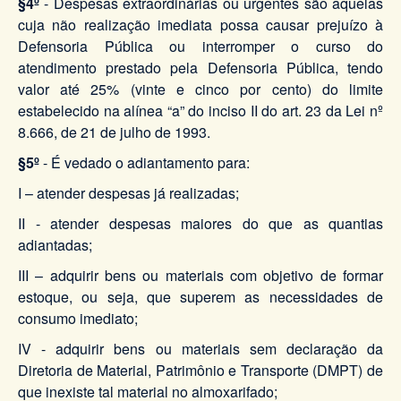
§4º
- Despesas extraordinárias ou urgentes são aquelas
cuja não realização imediata possa causar prejuízo à
Defensoria Pública ou interromper o curso do
atendimento prestado pela Defensoria Pública, tendo
valor até 25% (vinte e cinco por cento) do limite
estabelecido na alínea “a” do inciso II do art. 23 da Lei nº
8.666, de 21 de julho de 1993.
§5º
- É vedado o adiantamento para:
I – atender despesas já realizadas;
II - atender despesas maiores do que as quantias
adiantadas;
III – adquirir bens ou materiais com objetivo de formar
estoque, ou seja, que superem as necessidades de
consumo imediato;
IV - adquirir bens ou materiais sem declaração da
Diretoria de Material, Patrimônio e Transporte (DMPT) de
que inexiste tal material no almoxarifado;