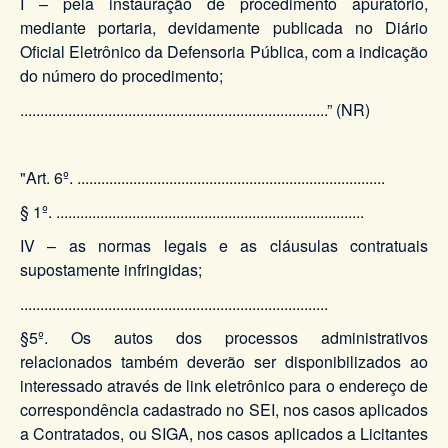
I – pela instauração de procedimento apuratório,
mediante portaria, devidamente publicada no Diário
Oficial Eletrônico da Defensoria Pública, com a indicação
do número do procedimento;
.............................................................................” (NR)
"Art. 6º. .............................................................................
§ 1º. .............................................................................
IV – as normas legais e as cláusulas contratuais
supostamente infringidas;
.............................................................................
§5º. Os autos dos processos administrativos
relacionados também deverão ser disponibilizados ao
interessado através de link eletrônico para o endereço de
correspondência cadastrado no SEI, nos casos aplicados
a Contratados, ou SIGA, nos casos aplicados a Licitantes