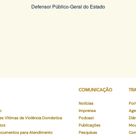
Defensor Público-Geral do Estado
COMUNICAÇÃO
TR
Notícias
Por
o
Imprensa
Age
es Vítimas de Violência Doméstica
Podcast
Diár
tos
Publicações
Mov
Documentos para Atendimento
Pesquisas
Con