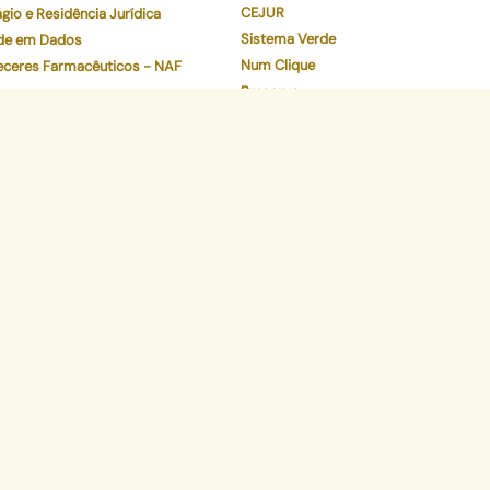
CEJUR
gio e Residência Jurídica
Sistema Verde
de em Dados
Num Clique
eceres Farmacêuticos - NAF
Preserve
Validador de Documentos
Contracheque
Pec
Faça o download de nosso aplicativo