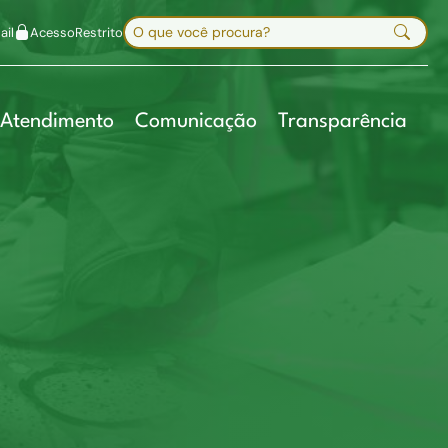
uir fonte
Mapa do site
Alt+7
Buscar no site
il
Acesso
Restrito
Digite sua busca e pressione Enter
Atendimento
Comunicação
Transparência