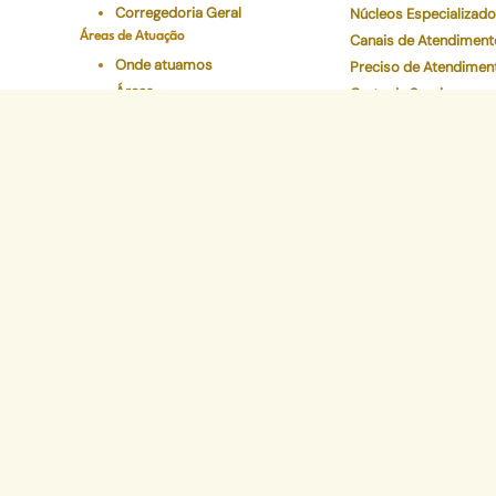
Corregedoria Geral
Núcleos Especializad
Áreas de Atuação
Canais de Atendiment
Onde atuamos
Preciso de Atendimen
Áreas
Carta de Serviços
Conselho Superior
Ouvidoria Geral
Legislações
Programas Institucionais
Justiça Itinerante
Defensoria Ativa
Eventos
Educação Em Direitos
Acelerando a Escolaridade
Sede Administr