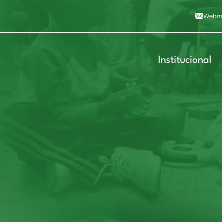
Alto contraste
A
Aumentar fonte
A
Dimin
3
Alt+4
Alt+6
Webma
Institucional