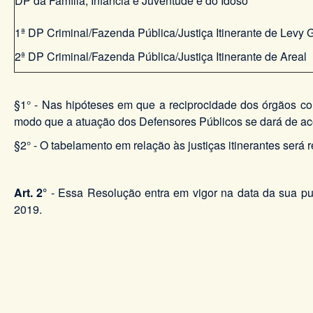
DP da Família, Infância e Juventude e do Idoso
1ª DP Criminal/Fazenda Pública/Justiça Itinerante de Levy 
2ª DP Criminal/Fazenda Pública/Justiça Itinerante de Areal
§1° - Nas hipóteses em que a reciprocidade dos órgãos com 
modo que a atuação dos Defensores Públicos se dará de aco
§2° - O tabelamento em relação às justiças itinerantes será r
Art. 2°
- Essa Resolução entra em vigor na data da sua pu
2019.