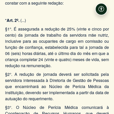
constar com a seguinte redação:
Acessi
"
Art. 2º
.
(...)
§1°. É assegurada a redução de 25% (vinte e cinco por
cento) da jornada de trabalho da servidora mãe nutriz,
inclusive para as ocupantes de cargo em comissão ou
função de confiança, estabelecida para tal a jornada de
06 (seis) horas diárias, até o último dia do mês em que a
criança completar 24 (vinte e quatro) meses de vida, sem
redução na remuneração.
§2°. A redução de jornada deverá ser solicitada pela
servidora interessada à Diretoria de Gestão de Pessoas
que encaminhará ao Núcleo de Perícia Médica da
instituição, devendo ser implementada a partir da data de
autuação do requerimento.
§3°. O Núcleo de Perícia Médica comunicará à
Coordenação de Recursos Humanos, que deverá