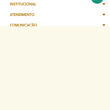
INSTITUCIONAL
ATENDIMENTO
COMUNICAÇÃO
TRANSPARÊNCIA
SITES DE APOIO
Sede Administrativa
Avenida Marechal Câmara, 314