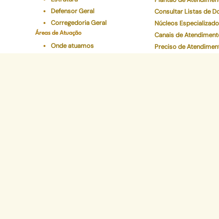
Defensor Geral
Consultar Listas de 
Corregedoria Geral
Núcleos Especializad
Áreas de Atuação
Canais de Atendiment
Onde atuamos
Preciso de Atendimen
Áreas
Carta de Serviços
Conselho Superior
Ouvidoria Geral
Legislações
Programas Institucionais
Justiça Itinerante
Defensoria Ativa
Eventos
Educação Em Direitos
Acelerando a Escolaridade