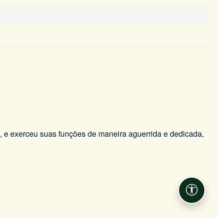
4, e exerceu suas funções de maneira aguerrida e dedicada,
Acessib