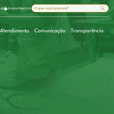
uir fonte
Mapa do site
Alt+7
Buscar no site
il
Acesso
Restrito
Digite sua busca e pressione Enter
Atendimento
Comunicação
Transparência