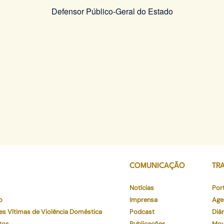
Defensor Público-Geral do Estado
COMUNICAÇÃO
TR
Notícias
Por
o
Imprensa
Age
es Vítimas de Violência Doméstica
Podcast
Diár
tos
Publicações
Mov