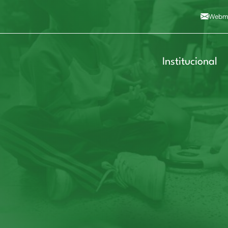
Alto contraste
A
Aumentar fonte
A
Dimin
3
Alt+4
Alt+6
Webma
Institucional