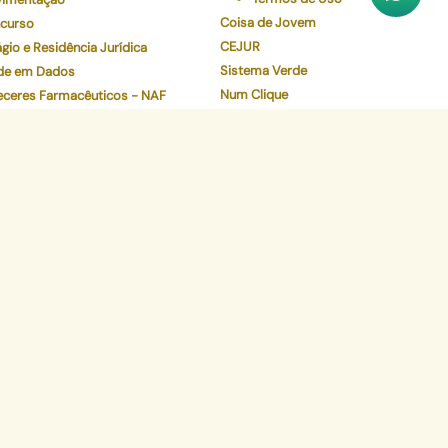
Coisa de Jovem
curso
CEJUR
gio e Residência Jurídica
Sistema Verde
de em Dados
Num Clique
eceres Farmacêuticos - NAF
Preserve
Validador de Documentos
Contracheque
Pec