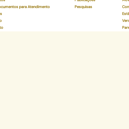
Documentos para Atendimento
Pesquisas
Con
os
Está
o
Ver
to
Par