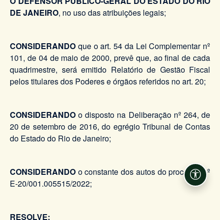
O DEFENSOR PÚBLICO-GERAL DO ESTADO DO RIO
DE JANEIRO
, no uso das atribuições legais;
CONSIDERANDO
que o art. 54 da Lei Complementar nº
101, de 04 de maio de 2000, prevê que, ao final de cada
quadrimestre, será emitido Relatório de Gestão Fiscal
pelos titulares dos Poderes e órgãos referidos no art. 20;
CONSIDERANDO
o disposto na Deliberação nº 264, de
20 de setembro de 2016, do egrégio Tribunal de Contas
do Estado do Rio de Janeiro;
CONSIDERANDO
o constante dos autos do processo nº
Acessi
E-20/001.005515/2022;
RESOLVE: