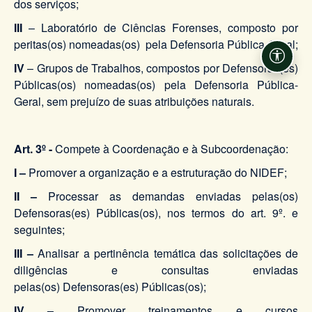
dos serviços;
III
– Laboratório de Ciências Forenses, composto por
peritas(os) nomeadas(os) pela Defensoria Pública-Geral;
Acessi
IV
– Grupos de Trabalhos, compostos por Defensoras(es)
Públicas(os) nomeadas(os) pela Defensoria Pública-
Geral, sem prejuízo de suas atribuições naturais.
Art. 3º -
Compete à Coordenação e à Subcoordenação:
I –
Promover a organização e a estruturação do NIDEF;
II –
Processar as demandas enviadas pelas(os)
Defensoras(es) Públicas(os), nos termos do art. 9º. e
seguintes;
III –
Analisar a pertinência temática das solicitações de
diligências e consultas enviadas
pelas(os) Defensoras(es) Públicas(os);
IV –
Promover treinamentos e cursos