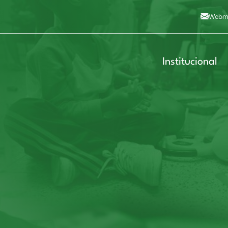
Alto contraste
A
Aumentar fonte
A
Dimin
3
Alt+4
Alt+6
Webma
Institucional