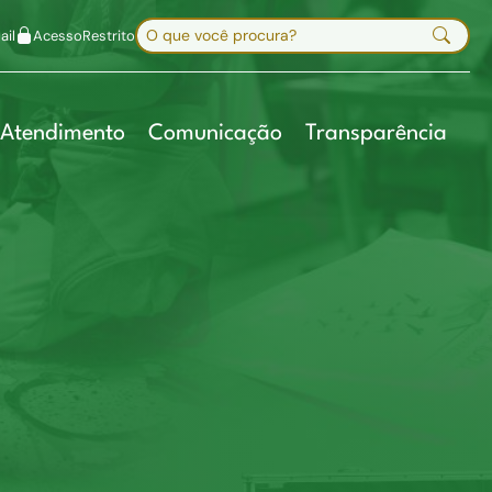
uir fonte
Mapa do site
Alt+7
Buscar no site
il
Acesso
Restrito
Digite sua busca e pressione Enter
Atendimento
Comunicação
Transparência