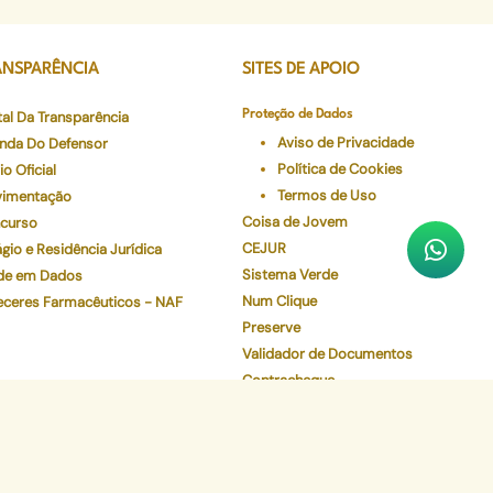
ANSPARÊNCIA
SITES DE APOIO
tal Da Transparência
Proteção de Dados
Aviso de Privacidade
nda Do Defensor
Política de Cookies
io Oficial
Termos de Uso
imentação
Coisa de Jovem
curso
CEJUR
gio e Residência Jurídica
Sistema Verde
de em Dados
Num Clique
eceres Farmacêuticos - NAF
Preserve
Validador de Documentos
Contracheque
Pec