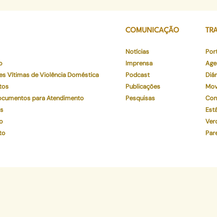
COMUNICAÇÃO
TR
Notícias
Por
o
Imprensa
Age
es Vítimas de Violência Doméstica
Podcast
Diár
tos
Publicações
Mov
Documentos para Atendimento
Pesquisas
Con
os
Está
o
Ver
to
Par