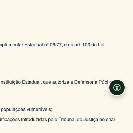
Complementar Estadual nº 06/77, e do art. 100 da Lei
nstituição Estadual, que autoriza a Defensoria Pública a
Acessib
s populações vulneráveis;
ficações introduzidas pelo Tribunal de Justiça ao criar