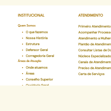
INSTITUCIONAL
ATENDIMENTO
Quem Somos
Primeiro Atendimento
O que fazemos
Acompanhar Process
Nossa História
Atendimento a Mulher
Estrutura
Plantão de Atendimen
Defensor Geral
Consultar Listas de 
Corregedoria Geral
Núcleos Especializad
Áreas de Atuação
Canais de Atendiment
Onde atuamos
Preciso de Atendimen
Áreas
Carta de Serviços
Conselho Superior
Ouvidoria Geral
Legislações
Programas Institucionais
Justiça Itinerante
Defensoria Ativa