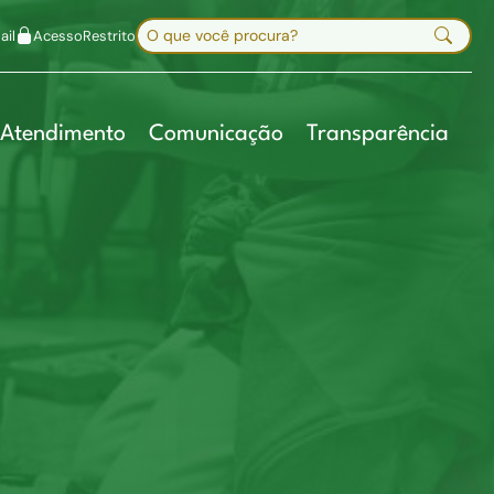
uir fonte
Mapa do site
Alt+7
Buscar no site
il
Acesso
Restrito
Digite sua busca e pressione Enter
Atendimento
Comunicação
Transparência