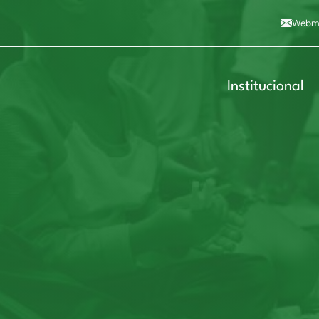
Alto contraste
A
Aumentar fonte
A
Dimin
3
Alt+4
Alt+6
Webma
Institucional