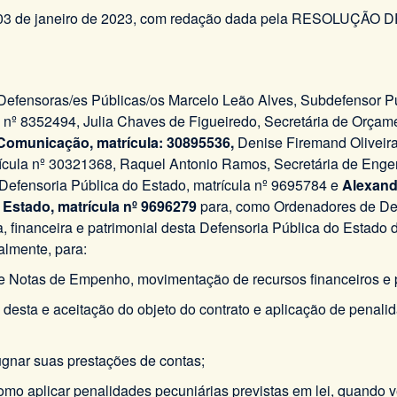
03 de janeiro de 2023, com redação dada pela RESOLUÇÃO DPG
Defensoras/es Públicas/os Marcelo Leão Alves, Subdefensor Pú
a nº 8352494, Julia Chaves de Figueiredo, Secretária de Orçam
e Comunicação, matrícula: 30895536,
Denise Firemand Oliveira
rícula nº 30321368, Raquel Antonio Ramos, Secretária de Enge
 Defensoria Pública do Estado, matrícula nº 9695784 e
Alexand
 Estado, matrícula nº 9696279
para, como Ordenadores de Des
a, financeira e patrimonial desta Defensoria Pública do Estado
almente, para:
 de Notas de Empenho, movimentação de recursos financeiros 
ão desta e aceitação do objeto do contrato e aplicação de pena
ugnar suas prestações de contas;
como aplicar penalidades pecuniárias previstas em lei, quando v