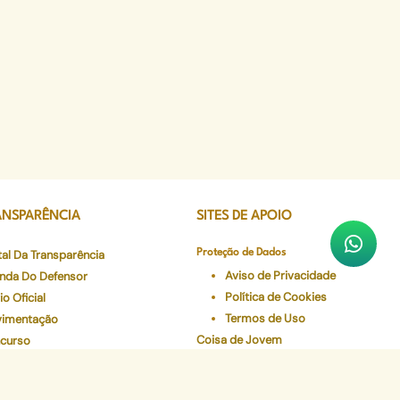
ANSPARÊNCIA
SITES DE APOIO
tal Da Transparência
Proteção de Dados
Aviso de Privacidade
nda Do Defensor
Política de Cookies
io Oficial
Termos de Uso
imentação
Coisa de Jovem
curso
CEJUR
gio e Residência Jurídica
Sistema Verde
de em Dados