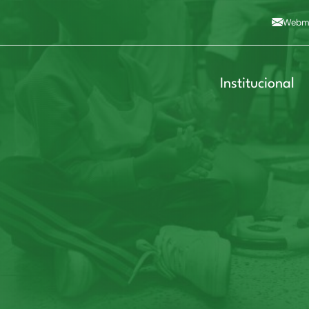
Alto contraste
A
Aumentar fonte
A
Dimin
3
Alt+4
Alt+6
Webma
Institucional