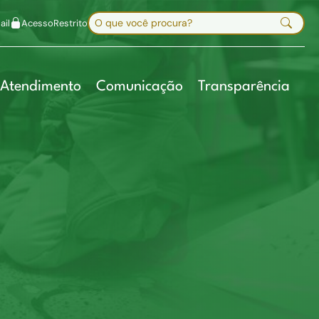
uir fonte
Mapa do site
Alt+7
Buscar no site
il
Acesso
Restrito
Digite sua busca e pressione Enter
Atendimento
Comunicação
Transparência