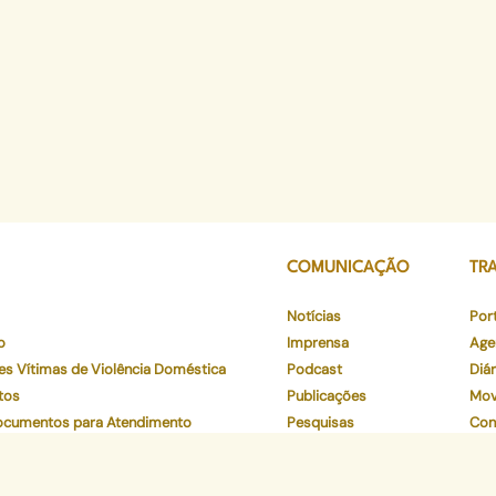
COMUNICAÇÃO
TR
Notícias
Por
o
Imprensa
Age
es Vítimas de Violência Doméstica
Podcast
Diár
tos
Publicações
Mov
Documentos para Atendimento
Pesquisas
Con
os
Está
o
Ver