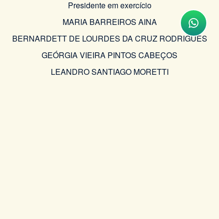
Presidente em exercício
MARIA BARREIROS AINA
BERNARDETT DE LOURDES DA CRUZ RODRIGUES
GEÓRGIA VIEIRA PINTOS CABEÇOS
LEANDRO SANTIAGO MORETTI
RENATA PINHEIRO FIRPO HENNINGSEN
LUIS FELIPE DRUMMOND PEREIRA DA CUNHA
CLAUDIA DALTRO COSTA MATOS
Conselheiros
JULIANA BASTOS LINTZ
Presidente/ADPERJ
PEDRO DANIEL STROZENBERG
Ouvidor Geral /DPGE