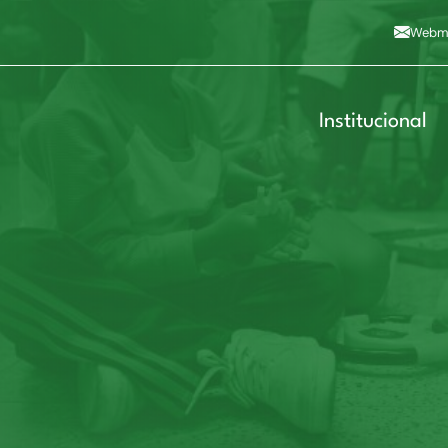
Alto contraste
A
Aumentar fonte
A
Dimin
3
Alt+4
Alt+6
Webma
Institucional