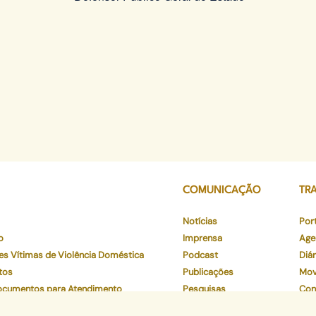
COMUNICAÇÃO
TR
Notícias
Por
o
Imprensa
Age
es Vítimas de Violência Doméstica
Podcast
Diár
tos
Publicações
Mov
Documentos para Atendimento
Pesquisas
Con
os
Está