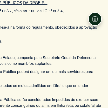
S PÚBLICOS
DA DPGE-RJ.
6/77, c/c o art. 100, da LC nº 80/94,
Acessib
 dar-se-á na forma do regulamento, obedecidos a aprovação
l;
do Estado, composta pelo Secretário Geral da Defensoria
e dois como membros suplentes.
ia Pública poderá designar um ou mais servidores para
e todos os meios admitidos em Direito que entender
ia Pública serão considerados impedidos de exercer suas
rente consanguíneo ou afim, em linha reta, ou colateral até