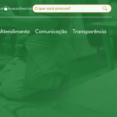
uir fonte
Mapa do site
Alt+7
Buscar no site
il
Acesso
Restrito
Digite sua busca e pressione Enter
Atendimento
Comunicação
Transparência