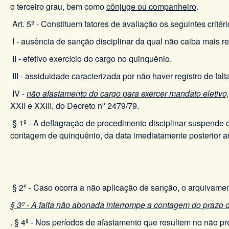
o terceiro grau, bem como
cônjuge ou companheiro
.
Art. 5º - Constituem fatores de avaliação os seguintes critéri
I - ausência de sanção disciplinar da qual não caiba mais r
II - efetivo exercício do cargo no quinquênio.
III - assiduidade caracterizada por não haver registro de fa
IV -
não afastamento do cargo para exercer mandato eletivo,
XXII e XXIII, do Decreto nº 2479/79.
§ 1º - A deflagração de procedimento disciplinar suspende o
contagem de quinquênio, da data imediatamente posterior ao
§ 2º - Caso ocorra a não aplicação de sanção, o arquivame
§ 3º - A falta não abonada interrompe a contagem do prazo 
. § 4º - Nos períodos de afastamento que resultem no não pr