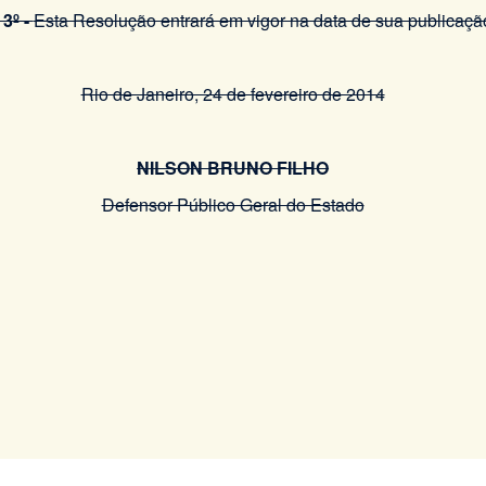
 3º -
Esta Resolução entrará em vigor na data de sua publicaçã
Rio de Janeiro, 24 de fevereiro de 2014
NILSON BRUNO FILHO
Defensor Público Geral do Estado