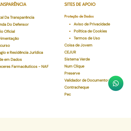
ANSPARÊNCIA
SITES DE APOIO
tal Da Transparência
Proteção de Dados
Aviso de Privacidade
nda Do Defensor
Política de Cookies
io Oficial
Termos de Uso
imentação
Coisa de Jovem
curso
CEJUR
gio e Residência Jurídica
Sistema Verde
de em Dados
Num Clique
eceres Farmacêuticos - NAF
Preserve
Validador de Documentos
Contracheque
Pec