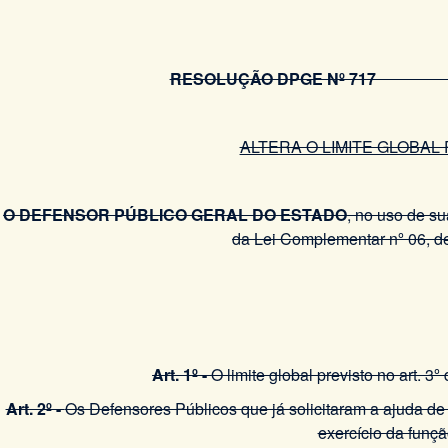
RESOLUÇÃO DPGE Nº 71
ALTERA O LIMITE GLOBAL 
O DEFENSOR PÚBLICO GERAL DO ESTADO
, no uso de su
da Lei Complementar nº 06, de 
Art. 1º -
O limite global previsto no art.
Art. 2º -
Os Defensores Públicos que já solicitaram a ajuda de 
exercício da funçã