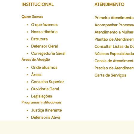
INSTITUCIONAL
ATENDIMENTO
Quem Somos
Primeiro Atendimento
O que fazemos
Acompanhar Process
Nossa História
Atendimento a Mulher
Estrutura
Plantão de Atendimen
Defensor Geral
Consultar Listas de 
Corregedoria Geral
Núcleos Especializad
Áreas de Atuação
Canais de Atendiment
Onde atuamos
Preciso de Atendimen
Áreas
Carta de Serviços
Conselho Superior
Ouvidoria Geral
Legislações
Programas Institucionais
Justiça Itinerante
Defensoria Ativa
Eventos
Educação Em Direitos