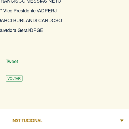
FRANCISCO MESSIAS NETO
º Vice Presidente /ADPERJ
DARCI BURLANDI CARDOSO
uvidora Geral/DPGE
Tweet
VOLTAR
INSTITUCIONAL