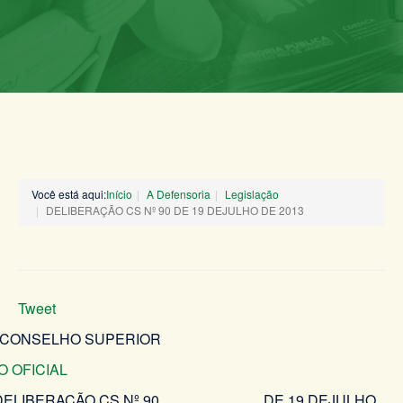
Você está aqui:
Início
A Defensoria
Legislação
DELIBERAÇÃO CS Nº 90 DE 19 DEJULHO DE 2013
Tweet
 CONSELHO SUPERIOR
O OFICIAL
DELIBERAÇÃO CS Nº 90 DE 19 DEJULHO