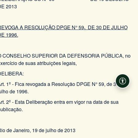
DE 2013
REVOGA A RESOLUÇÃO DPGE N° 59
,
DE 30 DE JULHO
E 1996.
O CONSELHO SUPERIOR DA DEFENSORIA PÚBLICA, no
xercício de suas atribuições legais,
DELIBERA:
rt. 1º - Fica revogada a Resolução DPGE N° 59, de 30 de
Acessi
ulho de 1996.
rt. 2º - Esta Deliberação entra em vigor na data de sua
ublicação.
io de Janeiro, 19 de julho de 2013