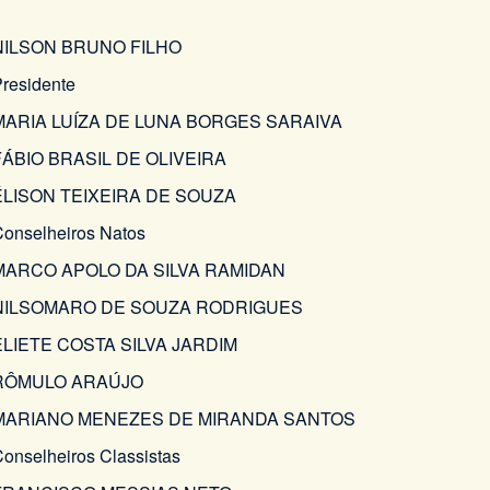
NILSON BRUNO FILHO
residente
MARIA LUÍZA DE LUNA BORGES SARAIVA
FÁBIO BRASIL DE OLIVEIRA
ÉLISON TEIXEIRA DE SOUZA
onselheiros Natos
MARCO APOLO DA SILVA RAMIDAN
NILSOMARO DE SOUZA RODRIGUES
ELIETE COSTA SILVA JARDIM
RÔMULO ARAÚJO
MARIANO MENEZES DE MIRANDA SANTOS
onselheiros Classistas