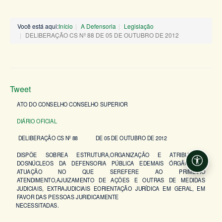
Você está aqui:
Início
A Defensoria
Legislação
DELIBERAÇÃO CS Nº 88 DE 05 DE OUTUBRO DE 2012
Tweet
ATO DO CONSELHO CONSELHO SUPERIOR
DIÁRIO OFICIAL
DELIBERAÇÃO CS Nº 88 DE 05 DE OUTUBRO DE 2012
DISPÕE SOBREA ESTRUTURA,ORGANIZAÇÃO E ATRIBUIÇÕES
DOSNÚCLEOS DA DEFENSORIA PÚBLICA EDEMAIS ÓRGÃOS DE
Acessi
ATUAÇÃO NO QUE SEREFERE AO PRIMEIRO
ATENDIMENTO,AJUIZAMENTO DE AÇÕES E OUTRAS DE MEDIDAS
JUDICIAIS, EXTRAJUDICIAIS EORIENTAÇÃO JURÍDICA EM GERAL, EM
FAVOR DAS PESSOAS JURIDICAMENTE
NECESSITADAS.