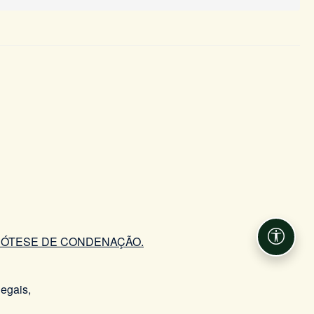
PÓTESE DE CONDENAÇÃO.
Acessib
egais,