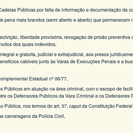
adeias Públicas por falta de informação e documentação da co
de pena mais brandos (semi aberto e aberto) que permanecem
bsolvição, liberdade provisória, revogação de prisão preventi
itos dos quais indevidos,
integral e gratuita, judicial e extrajudicial, aos presos juridic
 benefícios cabíveis junto às Varas de Execuções Penais e a bu
 Complementar Estadual nº 06/77,
Públicos em atuação na área criminal, com o escopo de facilitar
re os Defensores Públicos da Vara Criminal e os Defensores P
o Pública, nos termos do art. 37, caput da Constituição Federal
 carceragens da Polícia Civil,