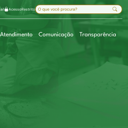
uir fonte
Mapa do site
Alt+7
Buscar no site
il
Acesso
Restrito
Digite sua busca e pressione Enter
Atendimento
Comunicação
Transparência