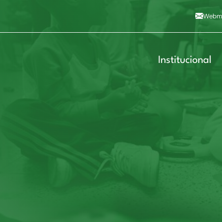
Alto contraste
A
Aumentar fonte
A
Dimin
3
Alt+4
Alt+6
Webma
Institucional