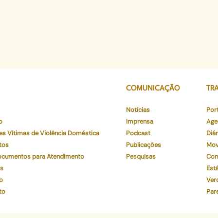
COMUNICAÇÃO
TR
Notícias
Por
o
Imprensa
Age
es Vítimas de Violência Doméstica
Podcast
Diár
tos
Publicações
Mov
Documentos para Atendimento
Pesquisas
Con
os
Está
o
Ver
to
Par