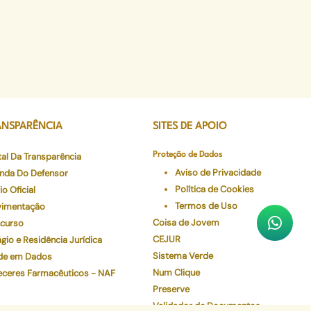
ANSPARÊNCIA
SITES DE APOIO
tal Da Transparência
Proteção de Dados
Aviso de Privacidade
nda Do Defensor
Política de Cookies
io Oficial
Termos de Uso
imentação
Coisa de Jovem
curso
CEJUR
gio e Residência Jurídica
Sistema Verde
de em Dados
Num Clique
eceres Farmacêuticos - NAF
Preserve
Validador de Documentos