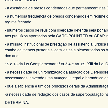
- a existência de presos condenados que permanecem nas C
- a numerosa freqüência de presos condenados em regime 
regime fechado,
- inúmeros casos de réus com liberdade deferida seja por a
aos prejuízos apontados pela SARQ-POLINTER ou SEAP, mu
- a missão institucional de prestação de assistência jurídica 
estabelecimentos prisionais, com vistas a pleitear todos os
dos arts.
15 e 16 da Lei Complementar nº 80/94 e art. 22, XIII da Lei
- a necessidade de uniformização da atuação dos Defensores 
necessitados, havendo uma atuação integral e harmônica ent
- que a eficiência é um dos princípios gerais da Administraçã
-a necessidade de redução dos casos de superpopulação nas
DETERMINA: