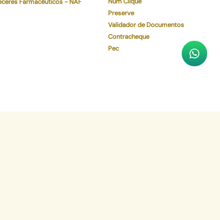
Num Clique
eceres Farmacêuticos - NAF
Preserve
Validador de Documentos
Contracheque
Pec
Faça o download de nosso aplicativo
App Store
Google Play