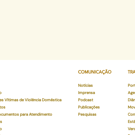
COMUNICAÇÃO
TR
Notícias
Por
o
Imprensa
Age
es Vítimas de Violência Doméstica
Podcast
Diár
tos
Publicações
Mov
Documentos para Atendimento
Pesquisas
Con
os
Está
o
Ver