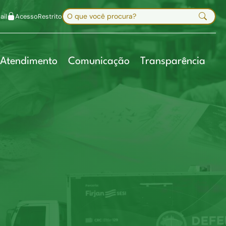
uir fonte
Mapa do site
Alt+7
Buscar no site
il
Acesso
Restrito
Digite sua busca e pressione Enter
Atendimento
Comunicação
Transparência