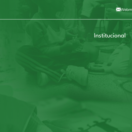
Alto contraste
A
Aumentar fonte
A
Dimin
3
Alt+4
Alt+6
Webma
Institucional