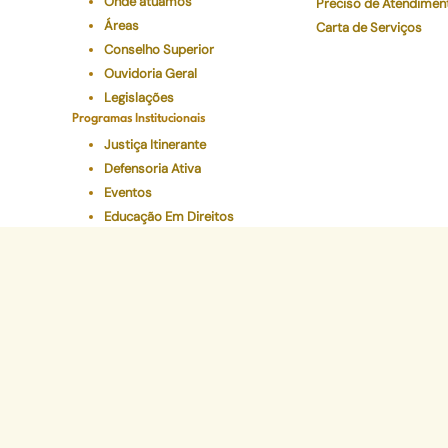
Onde atuamos
Preciso de Atendimen
Áreas
Carta de Serviços
Conselho Superior
Ouvidoria Geral
Legislações
Programas Institucionais
Justiça Itinerante
Defensoria Ativa
Eventos
Educação Em Direitos
Acelerando a Escolaridade
Sede Administr
Avenida Marechal Câm
CEP 20020-080 - Ce
Tel: (21) 2332-6224