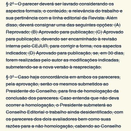
§ 2º - O parecer deverá ser lavrado considerando os
aspectos formais, o conteúdo, a relevância do trabalho e
sua pertinência com a linha editorial da Revista. Além
disso, deverá consignar uma das seguintes opções: (A)
Reprovado; (B) Aprovado para publicação; (C) Aprovado
para publicação, devendo ser encaminhado à revisão
interna pelo CEJUR, para corrigir a forma, nos aspectos
indicados; (D) Aprovado para publicação, se, em 30 dias,
forem realizadas pelo autor as modificações indicadas,
submetendo-se a nova versão à reapreciação.
§ 3º - Caso haja concordância em ambos os pareceres,
pela aprovação, serão os mesmos submetidos ao
Presidente do Conselho, para fins de homologação da
conclusão dos pareceres. Caso entenda que não deva
ocorrer a homologação, o Presidente submeterá ao
Conselho Editorial o trabalho ainda desidentificado, com
os pareceres dos dois avaliadores bem como suas
razões para a não homologação, cabendo ao Conselho