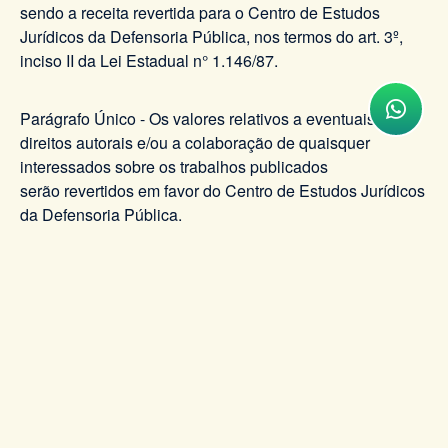
sendo a receita revertida para o Centro de Estudos
Jurídicos da Defensoria Pública, nos termos do art. 3º,
inciso II da Lei Estadual n° 1.146/87.
Parágrafo Único - Os valores relativos a eventuais
direitos autorais e/ou a colaboração de quaisquer
interessados sobre os trabalhos publicados
serão revertidos em favor do Centro de Estudos Jurídicos
da Defensoria Pública.
Art. 12 - Ficará a cargo do Centro de Estudos Jurídicos
estabelecer contatos com bibliotecas de Instituições e
Tribunais para fins de permuta e/ou doação de
exemplares da Revista.
Art. 13 -Os casos omissos serão decididos pelo Defensor
PúblicoGeral do Estado.