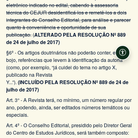
eletrônico indicado no edital, cabendo à assessoria
técnica do CEJUR desidentificá-los e remetê-los a dois
integrantes do Conselho Editorial, para análise e parecer
quanto à conveniência e oportunidade de sua
publicação.
(
ALTERADO PELA RESOLUÇÃO Nº 889
de 24 de julho de 2017)
§6º - Os artigos doutrinários não poderão conter, em seu
Acessi
bojo, referências que levem à identificação da autoria
(como, por exemplo, “já cuidei do tema no artigo X,
publicado na Revista
Y...”).
(INCLUÍDO PELA RESOLUÇÃO Nº 889 de 24 de
julho de 2017)
Art. 3° - A Revista terá, no mínimo, um número regular por
ano, podendo, ainda, ser editados números temáticos ou
especiais.
Art. 4º - O Conselho Editorial, presidido pelo Diretor Geral
do Centro de Estudos Jurídicos, será também composto: