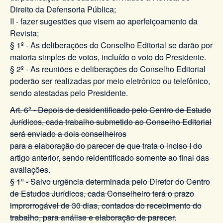
Direito da Defensoria Pública;
II - fazer sugestões que visem ao aperfeiçoamento da
Revista;
§ 1º - As deliberações do Conselho Editorial se darão por
maioria simples de votos, incluído o voto do Presidente.
§ 2º - As reuniões e deliberações do Conselho Editorial
poderão ser realizadas por meio eletrônico ou telefônico,
sendo atestadas pelo Presidente.
Art. 6º - Depois de desidentificado pelo Centro de Estudo
Jurídicos, cada trabalho submetido ao Conselho Editorial
será enviado a dois conselheiros
para a elaboração do parecer de que trata o inciso I do
artigo anterior, sendo reidentificado somente ao final das
avaliações.
§ 1º - Salvo urgência determinada pelo Diretor do Centro
de Estudos Jurídicos, cada Conselheiro terá o prazo
improrrogável de 30 dias, contados do recebimento do
trabalho, para análise e elaboração de parecer.