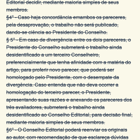
Editorial decidir, mediante maioria simples de seus
membros.
§4º - Caso haja concordância emambos os pareceres,
pela desaprovação, o trabalho não será publicado,
dando-se ciência ao Presidente do Conselho.
§ 5º - Em caso de divergência entre os dois pareceres, o
Presidente do Conselho submeterá o trabalho ainda
desidentificado a um terceiro Conselheiro,
preferencialmente que tenha afinidade com a matéria do
artigo, para proferir novo parecer, que poderá ser
homologado pelo Presidente, com o desempate da
divergência. Caso entenda que não deva ocorrer a
homologação do terceiro parecer, o Presidente,
apresentando suas razões e anexando os pareceres dos
três avaliadores, submeterá o trabalho ainda
desidentificado ao Conselho Editorial, para decisão final,
mediante maioria simples de seus membros.
§6º - O Conselho Editorial poderá reenviar os originais
ao autor, com recomendação de que esclareça dúvidas