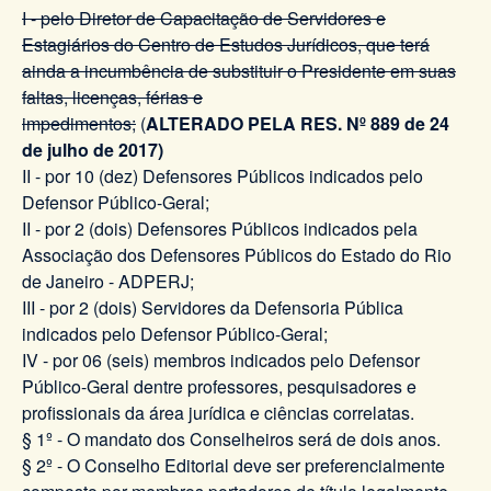
I - pelo Diretor de Capacitação de Servidores e
Estagiários do Centro de Estudos Jurídicos, que terá
ainda a incumbência de substituir o Presidente em suas
faltas, licenças, férias e
impedimentos;
(
ALTERADO PELA RES. Nº 889 de 24
de julho de 2017)
II - por 10 (dez) Defensores Públicos indicados pelo
Defensor Público-Geral;
II - por 2 (dois) Defensores Públicos indicados pela
Associação dos Defensores Públicos do Estado do Rio
de Janeiro - ADPERJ;
III - por 2 (dois) Servidores da Defensoria Pública
indicados pelo Defensor Público-Geral;
IV - por 06 (seis) membros indicados pelo Defensor
Público-Geral dentre professores, pesquisadores e
profissionais da área jurídica e ciências correlatas.
§ 1º - O mandato dos Conselheiros será de dois anos.
§ 2º - O Conselho Editorial deve ser preferencialmente