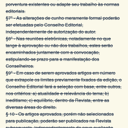
porventura existentes ou adapte seu trabalho às normas
editoriais.
§7º - As alterações de cunho meramente formal poderão
ser efetuadas pelo Conselho Editorial,
independentemente de autorização do autor.
§8º - Nas reuniões eletrônicas, notadamente no que
tange à aprovação ou não dos trabalhos, estes serão
encaminhados juntamente com a convocação,
estipulando-se prazo para a manifestação dos
Conselheiros.
§9º - Em caso de serem aprovados artigos em número
que extrapole os limites previamente fixados da edição, o
Conselho Editorial fará a seleção com base, entre outros,
nos critérios: a) atualidade e relevância do tema; b)
ineditismo; c) equilíbrio, dentro da Revista, entre as
diversas áreas do direito.
§ 10 - Os artigos aprovados, porém não selecionados
para publicação, poderão ser publicados na Revista
subsequente, independentemente de nova avaliação