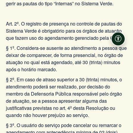
gerir as pautas do tipo “Internas” no Sistema Verde.
Art. 2º. O registro de presença no controle de pautas do
Sistema Verde é obrigatório para os órgãos de atuação
que fazem uso do agendamento gerenciado pela CRC.
Acessi
§ 1º. Considera-se ausente ao atendimento a pessoa que
deixar de comparecer, de forma presencial, no órgão de
atuação no qual está agendado, até 30 (trinta) minutos
após o horário marcado.
§ 2º. Em caso de atraso superior a 30 (trinta) minutos, o
atendimento poderá ser realizado, por decisão do
membro da Defensoria Pública responsável pelo órgão
de atuação, se a pessoa apresentar alguma das
justificativas previstas no art. 4º desta Resolução ou
quando não houver prejuízo ao serviço.
§ 3º. O usuário do serviço pode cancelar ou remarcar o
agendamento com antecedência mínima de 02 (dois)