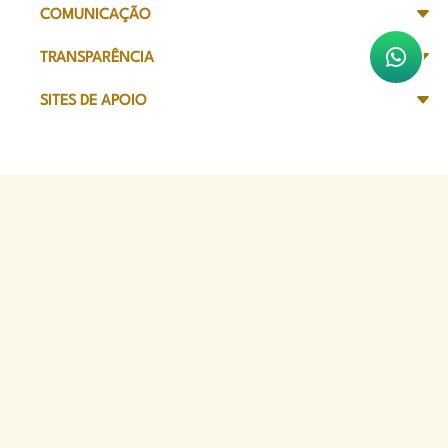
COMUNICAÇÃO
TRANSPARÊNCIA
SITES DE APOIO
Sede Administrativa
Avenida Marechal Câmara, 314
CEP 20020-080 - Centro, RJ
Tel: (21) 2332-6224
Faça o download de nosso aplicativo