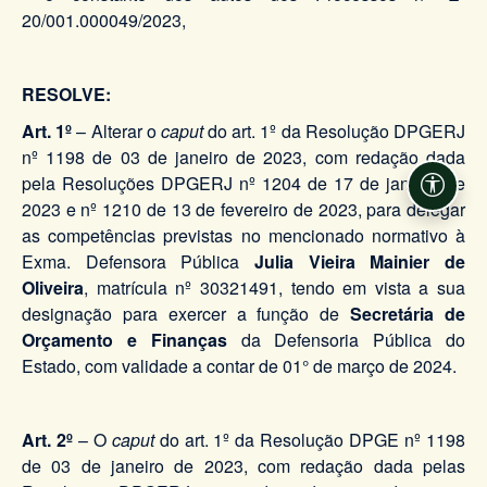
20/001.000049/2023,
RESOLVE:
Art. 1º
– Alterar o
caput
do art. 1º da Resolução DPGERJ
nº 1198 de 03 de janeiro de 2023, com redação dada
pela Resoluções DPGERJ nº 1204 de 17 de janeiro de
Acessi
2023 e nº 1210 de 13 de fevereiro de 2023, para delegar
as competências previstas no mencionado normativo à
Exma. Defensora Pública
Julia Vieira Mainier de
Oliveira
, matrícula nº 30321491, tendo em vista a sua
designação para exercer a função de
Secretária de
Orçamento e Finanças
da Defensoria Pública do
Estado, com validade a contar de 01° de março de 2024.
Art. 2º
– O
caput
do art. 1º da Resolução DPGE nº 1198
de 03 de janeiro de 2023, com redação dada pelas