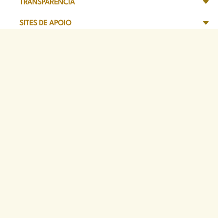
TRANSPARÊNCIA
SITES DE APOIO
Sede Administrativa
Avenida Marechal Câmara, 314
CEP 20020-080 - Centro, RJ
Tel: (21) 2332-6224
Faça o download de nosso aplicativo