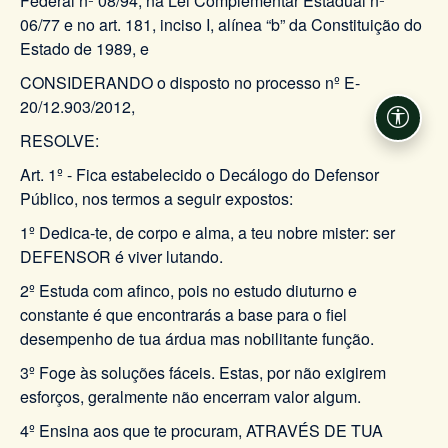
Federal nº 08/94, na Lei Complementar Estadual nº
06/77 e no art. 181, inciso I, alínea “b” da Constituição do
Estado de 1989, e
CONSIDERANDO o disposto no processo nº E-
20/12.903/2012,
Acessi
RESOLVE:
Art. 1º - Fica estabelecido o Decálogo do Defensor
Público, nos termos a seguir expostos:
1º Dedica-te, de corpo e alma, a teu nobre mister: ser
DEFENSOR é viver lutando.
2º Estuda com afinco, pois no estudo diuturno e
constante é que encontrarás a base para o fiel
desempenho de tua árdua mas nobilitante função.
3º Foge às soluções fáceis. Estas, por não exigirem
esforços, geralmente não encerram valor algum.
4º Ensina aos que te procuram, ATRAVÉS DE TUA