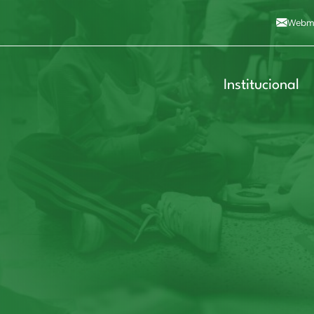
Alto contraste
A
Aumentar fonte
A
Dimin
3
Alt+4
Alt+6
Webma
Institucional