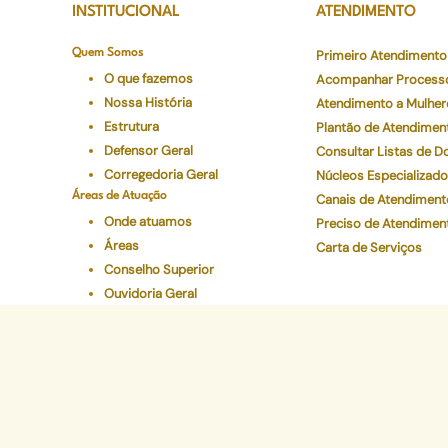
INSTITUCIONAL
ATENDIMENTO
Quem Somos
Primeiro Atendimento
O que fazemos
Acompanhar Process
Nossa História
Atendimento a Mulher
Estrutura
Plantão de Atendimen
Defensor Geral
Consultar Listas de 
Corregedoria Geral
Núcleos Especializad
Áreas de Atuação
Canais de Atendiment
Onde atuamos
Preciso de Atendimen
Áreas
Carta de Serviços
Conselho Superior
Ouvidoria Geral
Legislações
Programas Institucionais
Justiça Itinerante
Defensoria Ativa
Eventos
Educação Em Direitos