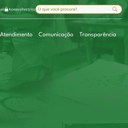
uir fonte
Mapa do site
Alt+7
Buscar no site
il
Acesso
Restrito
Digite sua busca e pressione Enter
Atendimento
Comunicação
Transparência