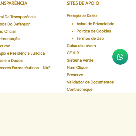
ANSPARÊNCIA
SITES DE APOIO
tal Da Transparência
Proteção de Dados
Aviso de Privacidade
nda Do Defensor
Política de Cookies
io Oficial
Termos de Uso
imentação
Coisa de Jovem
curso
CEJUR
gio e Residência Jurídica
Sistema Verde
de em Dados
Num Clique
eceres Farmacêuticos - NAF
Preserve
Validador de Documentos
Contracheque
Pec