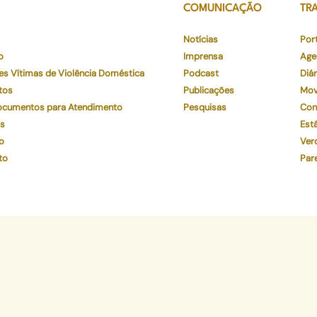
COMUNICAÇÃO
TR
Notícias
Por
o
Imprensa
Age
es Vítimas de Violência Doméstica
Podcast
Diár
tos
Publicações
Mov
Documentos para Atendimento
Pesquisas
Con
os
Está
o
Ver
to
Par