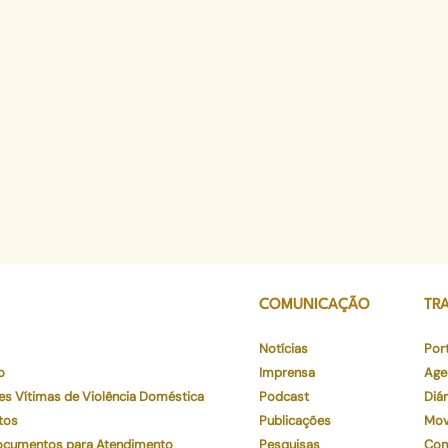
COMUNICAÇÃO
TR
Notícias
Por
o
Imprensa
Age
es Vítimas de Violência Doméstica
Podcast
Diár
tos
Publicações
Mov
Documentos para Atendimento
Pesquisas
Con