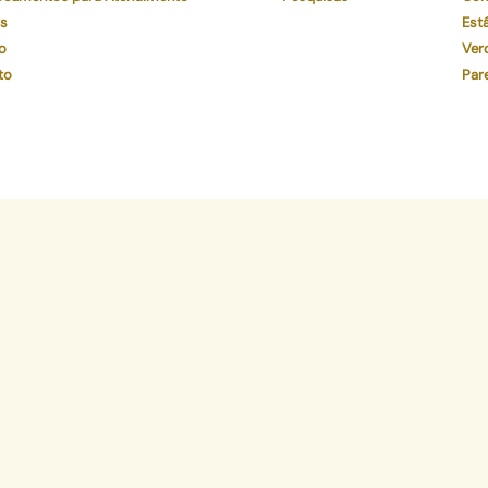
os
Está
o
Ver
to
Par