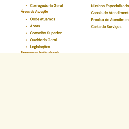
Corregedoria Geral
Núcleos Especializad
Áreas de Atuação
Canais de Atendiment
Onde atuamos
Preciso de Atendimen
Áreas
Carta de Serviços
Conselho Superior
Ouvidoria Geral
Legislações
Programas Institucionais
Justiça Itinerante
Defensoria Ativa
Eventos
Educação Em Direitos
Acelerando a Escolaridade