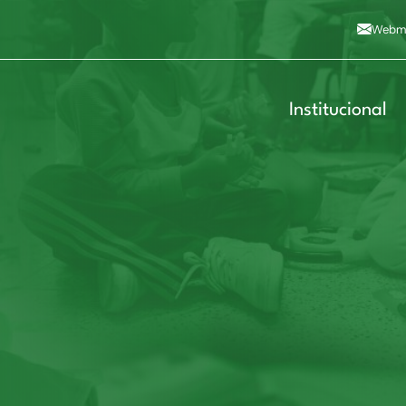
Alto contraste
A
Aumentar fonte
A
Dimin
3
Alt+4
Alt+6
Webma
Institucional