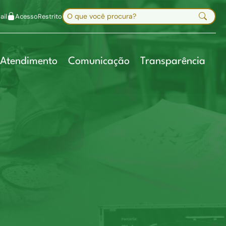
uir fonte
Mapa do site
Alt+7
Buscar no site
il
Acesso
Restrito
Digite sua busca e pressione Enter
Atendimento
Comunicação
Transparência