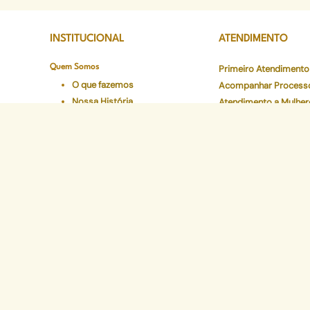
INSTITUCIONAL
ATENDIMENTO
Quem Somos
Primeiro Atendimento
O que fazemos
Acompanhar Process
Nossa História
Atendimento a Mulher
Estrutura
Plantão de Atendimen
Defensor Geral
Consultar Listas de 
Corregedoria Geral
Núcleos Especializad
Áreas de Atuação
Canais de Atendiment
Onde atuamos
Preciso de Atendimen
Áreas
Carta de Serviços
Conselho Superior
Ouvidoria Geral
Legislações
Programas Institucionais
Justiça Itinerante
Defensoria Ativa