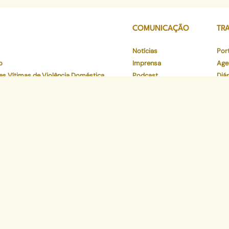
COMUNICAÇÃO
TR
Notícias
Por
o
Imprensa
Age
es Vítimas de Violência Doméstica
Podcast
Diár
tos
Publicações
Mov
Documentos para Atendimento
Pesquisas
Con
os
Está
o
Ver
to
Par