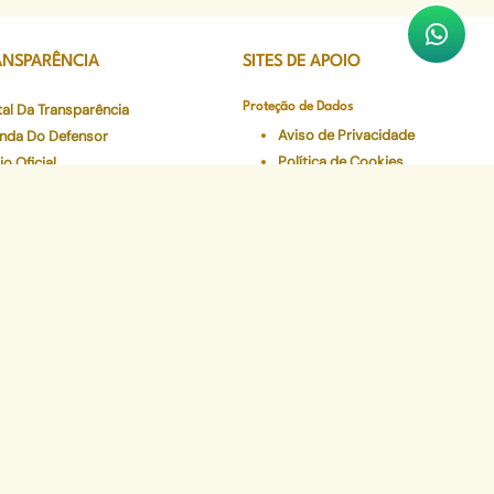
ANSPARÊNCIA
SITES DE APOIO
tal Da Transparência
Proteção de Dados
Aviso de Privacidade
nda Do Defensor
Política de Cookies
io Oficial
Termos de Uso
imentação
Coisa de Jovem
curso
CEJUR
gio e Residência Jurídica
Sistema Verde
de em Dados
Num Clique
eceres Farmacêuticos - NAF
Preserve
Validador de Documentos
Contracheque
Pec