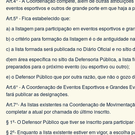
Art.4° - À Coordenação compete, além de outras atribuições 
eventos esportivos e outros de grande porte em que haja a pa
Art.5º - Fica estabelecido que:
a) a listagem para participação em eventos esportivos e gra
b) o critério para formação da listagem é o de antiguidade na
c) a lista formada será publicada no Diário Oficial e no sítio
d)em área específica no sítio da Defensoria Pública, a list
preparados para o próximo evento (ou esportivo ou outro);
e) o Defensor Público que por outra razão, que não o gozo de
Art.6° - A Coordenação de Eventos Esportivos e Grandes E
fará publicar as designações.
Art.7°- As listas existentes na Coordenação de Movimentaç
completar a atual por chamada do último inscrito.
§ 1º- O Defensor Público que tiver se inscrito para partici
§ 2º- Enquanto a lista existente estiver em vigor, a escolha 