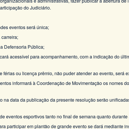
organizacionais e administrativas, fazer publicar a abertura de
rticipação do Judiciário.
ndes eventos será única;
 carreira;
 da Defensoria Pública;
a ficará acessível para acompanhamento, com a indicação do úl
 férias ou licença prêmio, não puder atender ao evento, será ex
ventos informará à Coordenação de Movimentação os nomes do
ão na data da publicação da presente resolução serão unificad
par de eventos esportivos tanto no final de semana quanto duran
para participar em plantão de grande evento se dará mediante ins