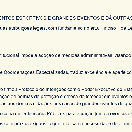
ENTOS ESPORTIVOS E GRANDES EVENTOS E DÁ OUTRA
buições legais, com fundamento no art.8°, inciso I, da Lei
itucional impõe a adoção de medidas administrativas, visando à
o de Coordenações Especializadas, traduz excelência e aperfei
o firmou Protocolo de Intenções com o Poder Executivo do Estad
licação de normas de proteção e defesa do torcedor em eventos 
idas aos demais cidadãos nos casos de grandes eventos de qua
 escolha de Defensores Públicos para atuação junto a eventos e
s com prazos exíguos, o que implica na necessidade de dinami