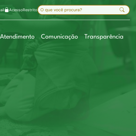
uir fonte
Mapa do site
Alt+7
Buscar no site
il
Acesso
Restrito
Digite sua busca e pressione Enter
Atendimento
Comunicação
Transparência