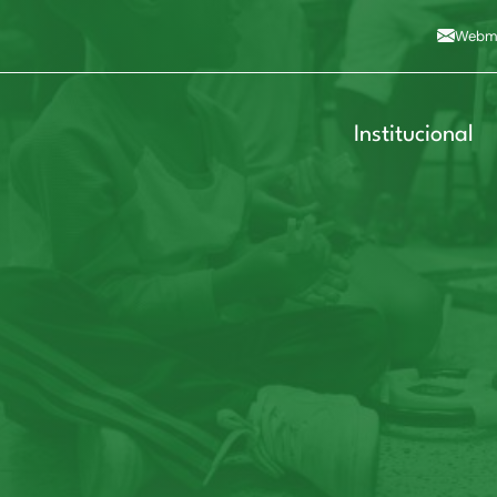
Alto contraste
A
Aumentar fonte
A
Dimin
3
Alt+4
Alt+6
Webma
Institucional