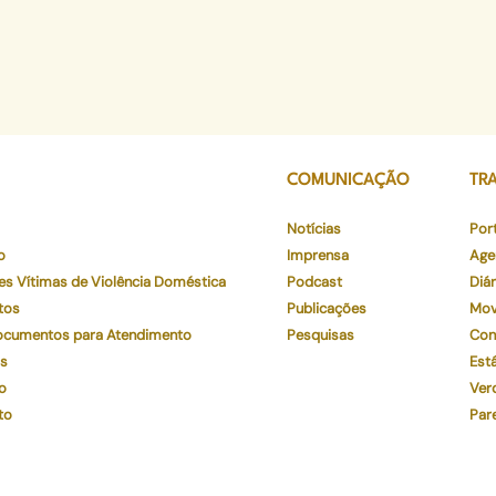
COMUNICAÇÃO
TR
Notícias
Por
o
Imprensa
Age
es Vítimas de Violência Doméstica
Podcast
Diár
tos
Publicações
Mov
Documentos para Atendimento
Pesquisas
Con
os
Está
o
Ver
to
Par