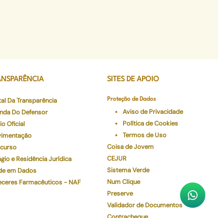
ANSPARÊNCIA
SITES DE APOIO
tal Da Transparência
Proteção de Dados
Aviso de Privacidade
nda Do Defensor
Política de Cookies
io Oficial
Termos de Uso
imentação
Coisa de Jovem
curso
CEJUR
gio e Residência Jurídica
Sistema Verde
de em Dados
Num Clique
eceres Farmacêuticos - NAF
Preserve
Validador de Documentos
Contracheque