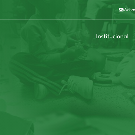
Alto contraste
A
Aumentar fonte
A
Dimin
3
Alt+4
Alt+6
Webma
Institucional