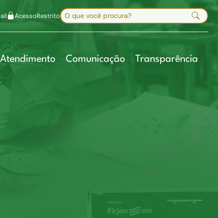
uir fonte
Mapa do site
Alt+7
Buscar no site
il
Acesso
Restrito
Digite sua busca e pressione Enter
Atendimento
Comunicação
Transparência