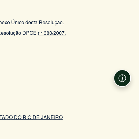
 Anexo Único desta Resolução.
 a Resolução DPGE
nº 383/2007.
Acessib
ADO DO RIO DE JANEIRO