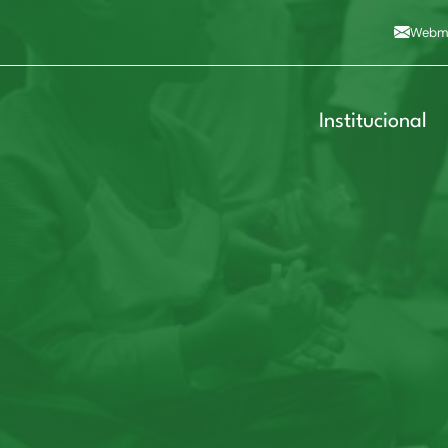
Alto contraste
A
Aumentar fonte
A
Dimin
3
Alt+4
Alt+6
Webma
Institucional