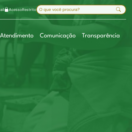
uir fonte
Mapa do site
Alt+7
Buscar no site
il
Acesso
Restrito
Digite sua busca e pressione Enter
Atendimento
Comunicação
Transparência