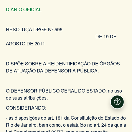
DIÁRIO OFICIAL
RESOLUÇÃ DPGE Nº 595
DE 19 DE
AGOSTO DE 2011
DISPÕE SOBRE A REIDENTIFICAÇÃO DE ÓRGÃOS
DE ATUAÇÃO DA DEFENSORIA PÚBLICA
.
O DEFENSOR PÚBLICO GERAL DO ESTADO, no uso
de suas atribuições,
Acessi
CONSIDERANDO:
- as disposições do art. 181 da Constituição do Estado do
Rio de Janeiro, bem como, o estatuído no art. 24 da que a
Lei Complementar nº 06/77, com a nova redação