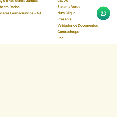
CEJUR
gio e Residência Jurídica
Sistema Verde
de em Dados
Num Clique
eceres Farmacêuticos - NAF
Preserve
Validador de Documentos
Contracheque
Pec
Faça o download de nosso aplicativo