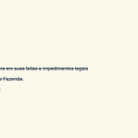
 suas faltas e impedimentos legais
de Fazenda.
.