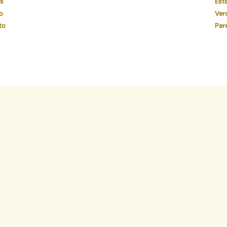
os
Está
o
Ver
to
Par
ativa