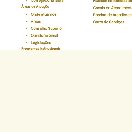
Corregedoria Geral
Núcleos Especializad
Áreas de Atuação
Canais de Atendiment
Onde atuamos
Preciso de Atendimen
Áreas
Carta de Serviços
Conselho Superior
Ouvidoria Geral
Legislações
Programas Institucionais
Justiça Itinerante
Defensoria Ativa
Eventos
Educação Em Direitos
Acelerando a Escolaridade
Sede Administr