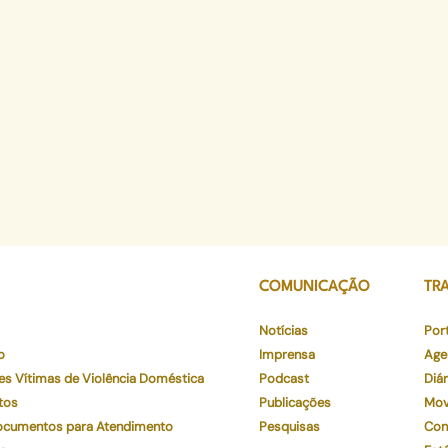
COMUNICAÇÃO
TR
Notícias
Por
o
Imprensa
Age
es Vítimas de Violência Doméstica
Podcast
Diár
tos
Publicações
Mov
Documentos para Atendimento
Pesquisas
Con