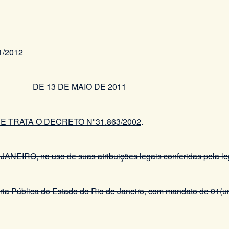
1/2012
 DE MAIO DE 2011
 TRATA O DECRETO Nº31.863/2002
.
, no uso de suas atribuições legais conferidas pela legi
ria Pública do Estado do Rio de Janeiro, com mandato de 01(um