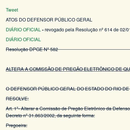
Tweet
ATOS DO DEFENSOR PÚBLICO GERAL
DIÁRIO OFICIAL
-
revogado pela Resolução nº 614 de 02/0
DIÁRIO OFICIAL
Resolução DPGE Nº 582 DE 13
ALTERA A COMISSÃO DE PREGÃO ELETRÔNICO DE QUE
O DEFENSOR PÚBLICO GERAL DO ESTADO DO RIO DE JANEIRO
RESOLVE:
Art. 1º- Alterar a Comissão de Pregão Eletrônico da Defenso
Decreto nº 31.863/2002, da seguinte forma:
Pregoeira: