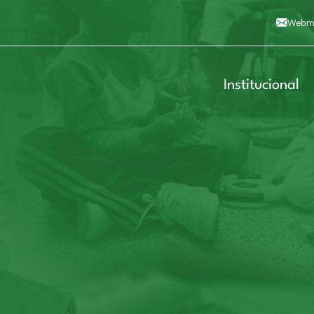
Alto contraste
A
Aumentar fonte
A
Dimin
3
Alt+4
Alt+6
Webma
Institucional