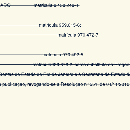
HADO, matrícula 6.150.246-4.
ula 959.615-6;
 matrícula 970.472-7
matrícula 970.492-5
S, matrícula930.676-2, como substituto da Pregoeira em
e Contas do Estado do Rio de Janeiro e à Secretaria de Estado 
sua publicação, revogando-se a Resolução n° 551, de 04/11/2010