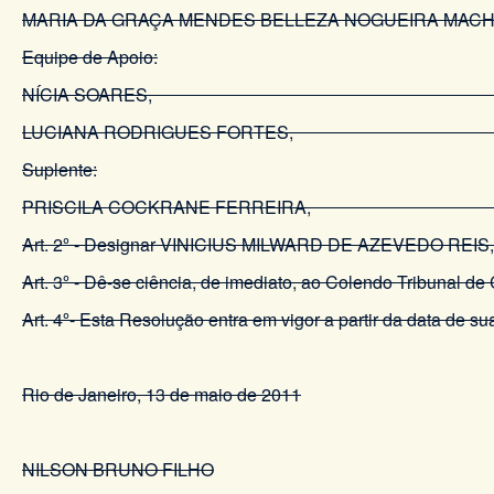
MARIA DA GRAÇA MENDES BELLEZA NOGUEIRA MAC
Equipe de Apoio:
NÍCIA SOARES, matríc
LUCIANA RODRIGUES FORTES,
Suplente:
PRISCILA COCKRANE FERREIRA, 
Art. 2º - Designar VINICIUS MILWARD DE AZEVEDO REI
Art. 3º - Dê-se ciência, de imediato, ao Colendo Tribunal d
Art. 4º- Esta Resolução entra em vigor a partir da data de 
Rio de Janeiro, 13 de maio de 2011
NILSON BRUNO FILHO