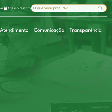
uir fonte
Mapa do site
Alt+7
Buscar no site
il
Acesso
Restrito
Digite sua busca e pressione Enter
Atendimento
Comunicação
Transparência