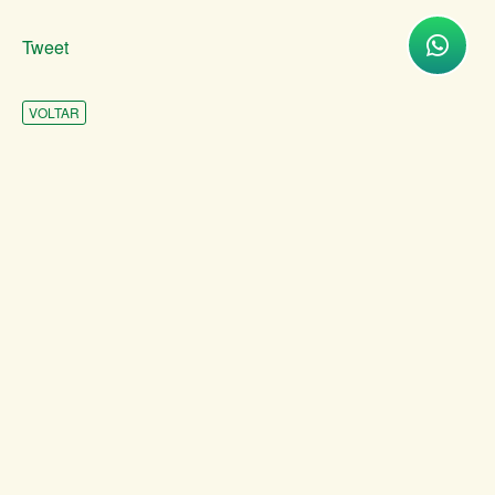
Tweet
VOLTAR
INSTITUCIONAL
ATENDIMENTO
COMUNICAÇÃO
TRANSPARÊNCIA
SITES DE APOIO