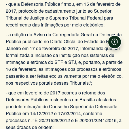
- que a Defensoria Pública firmou, em 15 de fevereiro de
2017, protocolo de cadastramento junto ao Superior
Tribunal de Justiça e Supremo Tribunal Federal para
recebimento das intimações por meio eletrônico;
- a edição do Aviso da Corregedoria Geral da Defensoria
Pública publicado no Diário Oficial do Estado do Rio de
Acessi
Janeiro em 17 de fevereiro de 2017, informando que “foi
formalizada a inclusão da instituição nos sistemas de
intimação eletrônica do STF e STJ, e, portanto, a partir de
16 de fevereiro, as intimações dos processos eletrônicos
passarão a ser feitas exclusivamente por meio eletrônico,
nos respectivos portais desses Tribunais.”;
- que em fevereiro de 2017 ocorreu o retorno dos
Defensores Públicos residentes em Brasília afastados
por determinação do Conselho Superior da Defensoria
Pública em 14/12/2012 e 17/03/2014, conforme
processos n.° E-20/21528/2012 e E-20/001/2241/2015, a
seus órgãos de origem;