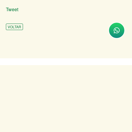
Tweet
VOLTAR
INSTITUCIONAL
ATENDIMENTO
COMUNICAÇÃO
TRANSPARÊNCIA
SITES DE APOIO