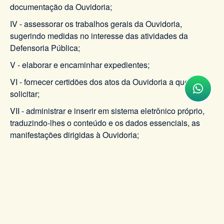
documentação da Ouvidoria;
IV - assessorar os trabalhos gerais da Ouvidoria,
sugerindo medidas no interesse das atividades da
Defensoria Pública;
V - elaborar e encaminhar expedientes;
VI - fornecer certidões dos atos da Ouvidoria a quem
solicitar;
VII - administrar e inserir em sistema eletrônico próprio,
traduzindo-lhes o conteúdo e os dados essenciais, as
manifestações dirigidas à Ouvidoria;
VIII - redigir pareceres, relatórios, despachos,
correspondências e outros documentos, submetendo os
respectivos textos à consideração do Ouvidor;
IX - exercer outras atividades compatíveis com suas
atribuições.
Art. 16 - A Ouvidoria observará, no desenvolvimento de