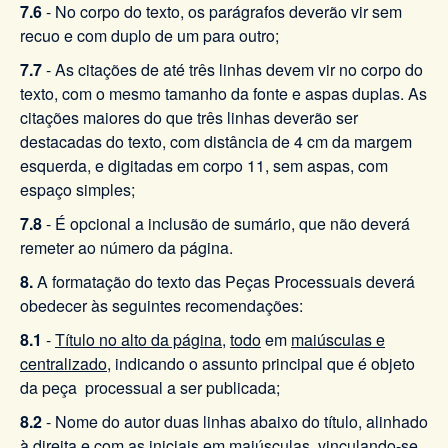
7.6
- No corpo do texto, os parágrafos deverão vir sem
recuo e com duplo de um para outro;
7.7
- As citações de até três linhas devem vir no corpo do
texto, com o mesmo tamanho da fonte e aspas duplas. As
citações maiores do que três linhas deverão ser
destacadas do texto, com distância de 4 cm da margem
esquerda, e digitadas em corpo 11, sem aspas, com
espaço simples;
7.8
- É opcional a inclusão de sumário, que não deverá
remeter ao número da página.
8.
A formatação do texto das Peças Processuais deverá
obedecer às seguintes recomendações:
8.1
-
Título no alto da página
,
todo
em
maiúsculas e
centralizado
, indicando o assunto principal que é objeto
da peça processual a ser publicada;
8.2
- Nome do autor duas linhas abaixo do título, alinhado
à direita e com as iniciais em maiúsculas, vinculando-se,