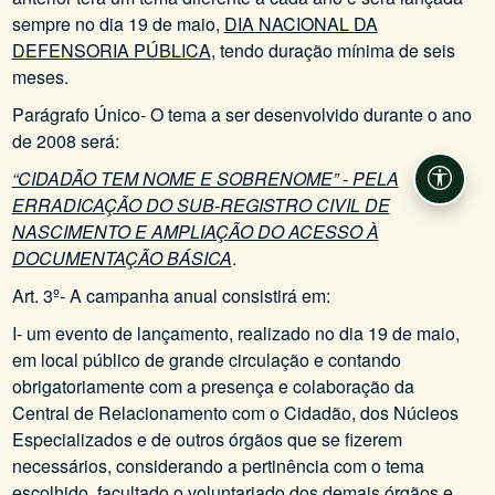
sempre no dia 19 de maio,
DIA NACIONAL DA
DEFENSORIA PÚBLICA
, tendo duração mínima de seis
meses.
Parágrafo Único- O tema a ser desenvolvido durante o ano
de 2008 será:
“CIDADÃO TEM NOME E SOBRENOME” - PELA
Acessi
ERRADICAÇÃO DO SUB-REGISTRO CIVIL DE
NASCIMENTO E AMPLIAÇÃO DO ACESSO À
DOCUMENTAÇÃO BÁSICA
.
Art. 3º- A campanha anual consistirá em:
I- um evento de lançamento, realizado no dia 19 de maio,
em local público de grande circulação e contando
obrigatoriamente com a presença e colaboração da
Central de Relacionamento com o Cidadão, dos Núcleos
Especializados e de outros órgãos que se fizerem
necessários, considerando a pertinência com o tema
escolhido, facultado o voluntariado dos demais órgãos e