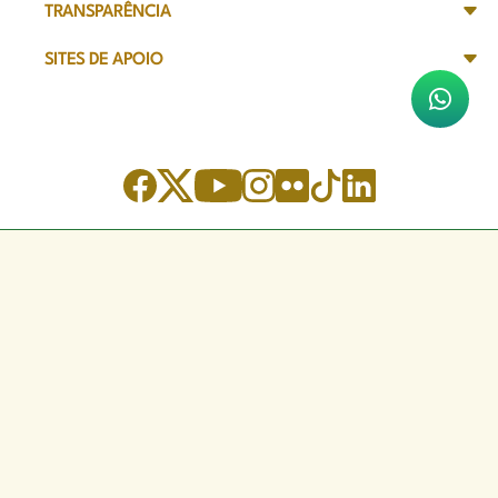
TRANSPARÊNCIA
SITES DE APOIO
Sede Administrativa
Avenida Marechal Câmara, 314
CEP 20020-080 - Centro, RJ
Tel: (21) 2332-6224
Faça o download de nosso aplicativo