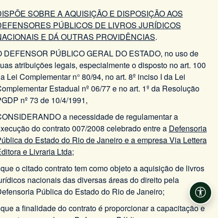
DISPÕE SOBRE A AQUISIÇÃO E DISPOSIÇÃO AOS
DEFENSORES PÚBLICOS DE LIVROS JURÍDICOS
NACIONAIS E DÁ OUTRAS PROVIDÊNCIAS
.
O DEFENSOR PÚBLICO GERAL DO ESTADO, no uso de
uas atribuições legais, especialmente o disposto no art. 100
a Lei Complementar n° 80/94, no art. 8º inciso I da Lei
omplementar Estadual nº 06/77 e no art. 1º da Resolução
GDP nº 73 de 10/4/1991,
CONSIDERANDO a necessidade de regulamentar a
xecução do contrato 007/2008 celebrado entre a
Defensoria
ública do Estado do Rio de Janeiro e a empresa Via Lettera
ditora e Livraria Ltda
;
 que o citado contrato tem como objeto a aquisição de livros
urídicos nacionais das diversas áreas do direito pela
efensoria Pública do Estado do Rio de Janeiro;
Aces
 que a finalidade do contrato é proporcionar a capacitação e