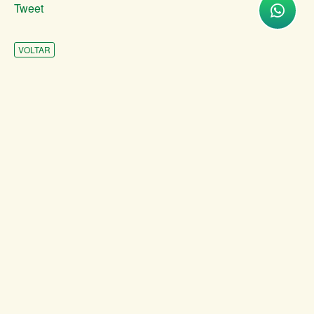
Tweet
VOLTAR
INSTITUCIONAL
ATENDIMENTO
COMUNICAÇÃO
TRANSPARÊNCIA
SITES DE APOIO