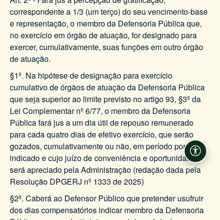
correspondente a 1/3 (um terço) do seu vencimento-base
e representação, o membro da Defensoria Pública que,
no exercício em órgão de atuação, for designado para
exercer, cumulativamente, suas funções em outro órgão
de atuação.
§1º.
Na hipótese de designação para exercício
cumulativo de órgãos de atuação da Defensoria Pública
que seja superior ao limite previsto no artigo 93, §3º da
Lei Complementar nº 6/77, o membro da Defensoria
Pública fará jus a um dia útil de repouso remunerado
para cada quatro dias de efetivo exercício, que serão
gozados, cumulativamente ou não, em período por ele
Acessi
indicado e cujo juízo de conveniência e oportunidade
será apreciado pela Administração (redação dada pela
Resolução DPGERJ nº 1333 de 2025)
§2º. Caberá ao Defensor Público que pretender usufruir
dos dias compensatórios indicar membro da Defensoria