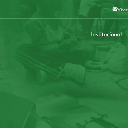
Alto contraste
A
Aumentar fonte
A
Dimin
3
Alt+4
Alt+6
Webma
Institucional