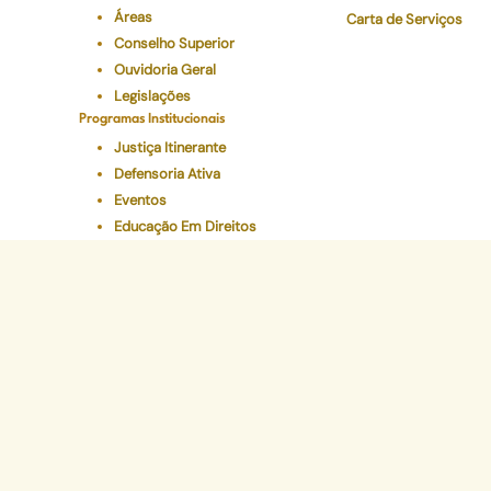
Áreas
Carta de Serviços
Conselho Superior
Ouvidoria Geral
Legislações
Programas Institucionais
Justiça Itinerante
Defensoria Ativa
Eventos
Educação Em Direitos
Acelerando a Escolaridade
Sede Administr
Avenida Marechal Câm
CEP 20020-080 - Ce
Tel: (21) 2332-6224