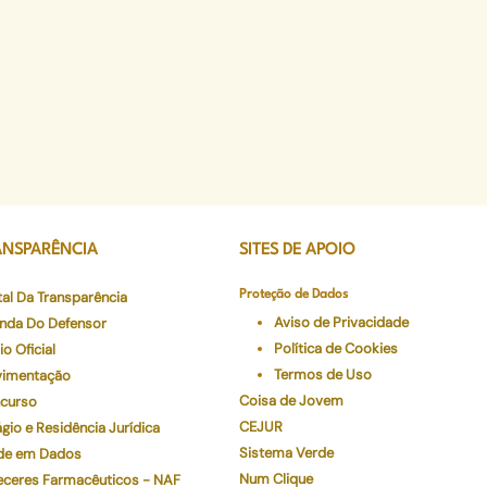
ANSPARÊNCIA
SITES DE APOIO
tal Da Transparência
Proteção de Dados
Aviso de Privacidade
nda Do Defensor
Política de Cookies
io Oficial
Termos de Uso
imentação
Coisa de Jovem
curso
CEJUR
gio e Residência Jurídica
Sistema Verde
de em Dados
Num Clique
eceres Farmacêuticos - NAF