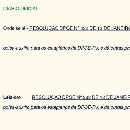
DIÁRIO OFICIAL
Onde se lê:-
RESOLUÇÃO DPGE N
°
332 DE 12 DE JANEIR
bolsa-auxílio para os estagiários da DPGE-RJ, e dá outras pr
Leia-
se:-
RESOLUÇÃO DPGE N
°
333 DE 12 DE JANEI
bolsa-auxílio para os estagiários da DPGE-RJ, e dá outras pr