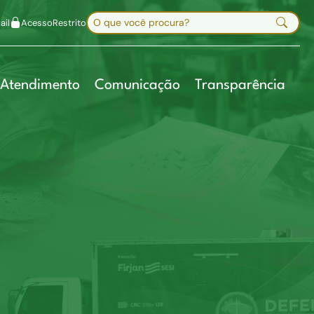
uir fonte
Mapa do site
Alt+7
Buscar no site
il
Acesso
Restrito
Digite sua busca e pressione Enter
Atendimento
Comunicação
Transparência