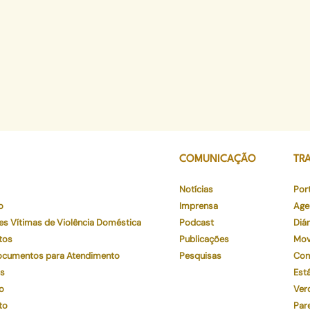
COMUNICAÇÃO
TR
Notícias
Por
o
Imprensa
Age
es Vítimas de Violência Doméstica
Podcast
Diár
tos
Publicações
Mov
Documentos para Atendimento
Pesquisas
Con
os
Está
o
Ver
to
Par