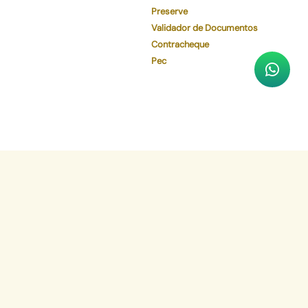
Preserve
Validador de Documentos
Contracheque
Pec
Faça o download de nosso aplicativo
App Store
Google Play