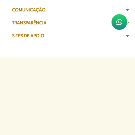
COMUNICAÇÃO
TRANSPARÊNCIA
SITES DE APOIO
Sede Administrativa
Avenida Marechal Câmara, 314
CEP 20020-080 - Centro, RJ
Tel: (21) 2332-6224