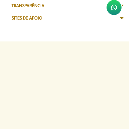
TRANSPARÊNCIA
SITES DE APOIO
Sede Administrativa
Avenida Marechal Câmara, 314
CEP 20020-080 - Centro, RJ
Tel: (21) 2332-6224
Faça o download de nosso aplicativo