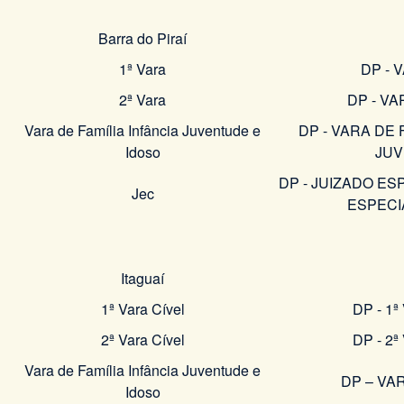
Barra do Piraí
1ª Vara
DP - 
2ª Vara
DP - VA
Vara de Família Infância Juventude e
DP - VARA DE 
Idoso
JU
DP - JUIZADO ES
Jec
ESPECI
Itaguaí
1ª Vara Cível
DP - 1
2ª Vara Cível
DP - 2
Vara de Família Infância Juventude e
DP – VAR
Idoso