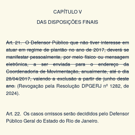
CAPÍTULO V
DAS DISPOSIÇÕES FINAIS
Art. 21. O Defensor Público que não tiver interesse em
atuar em regime de plantão no ano de 2017, deverá se
manifestar pessoalmente, por meio físico ou mensagem
eletrônica, a ser enviada para o endereço da
Coordenadoria de Movimentação, anualmente, até o dia
28/04/2017, valendo a exclusão a partir de junho deste
ano.
(Revogação pela Resolução DPGERJ nº 1282, de
2024).
Art. 22. Os casos omissos serão decididos pelo Defensor
Público Geral do Estado do Rio de Janeiro.